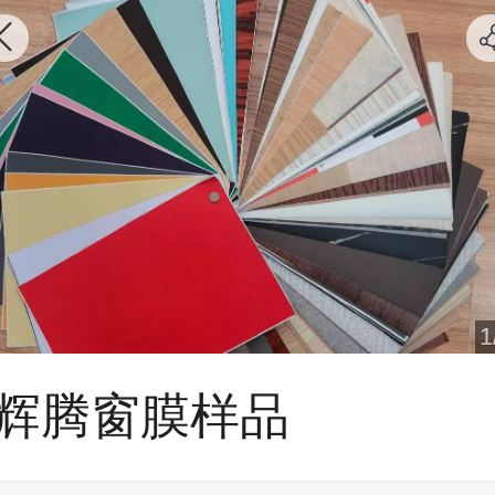
1
辉腾窗膜样品