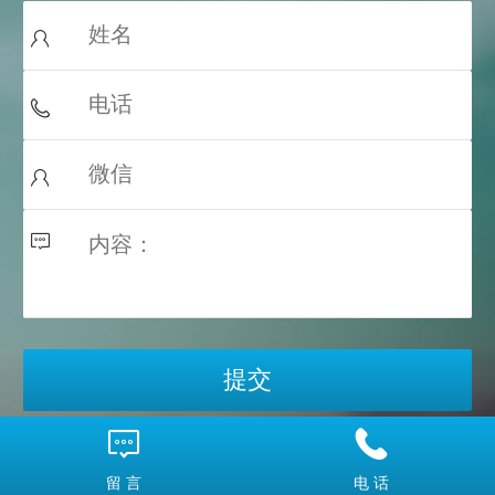
留 言
电 话